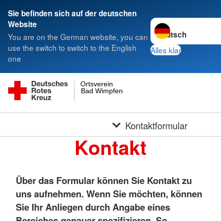
Sie befinden sich auf der deutschen
Sprache wechseln z
Website
You are on the German website, you can
use the switch to switch to the English
Alles klar
one
Ortsverein
Bad Wimpfen
Kontaktformular
Kontakt
Über das Formular können Sie Kontakt zu
uns aufnehmen. Wenn Sie möchten, können
Sie Ihr Anliegen durch Angabe eines
Bereiches genauer spezifizieren. So