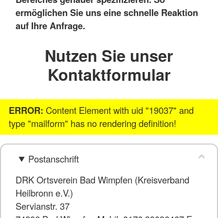
ermöglichen Sie uns eine schnelle Reaktion
auf Ihre Anfrage.
Nutzen Sie unser
Kontaktformular
ERROR:
Content Element with uid "19037" and
type "mailform" has no rendering definition!
Postanschrift
DRK Ortsverein Bad Wimpfen (Kreisverband
Heilbronn e.V.)
Servianstr. 37