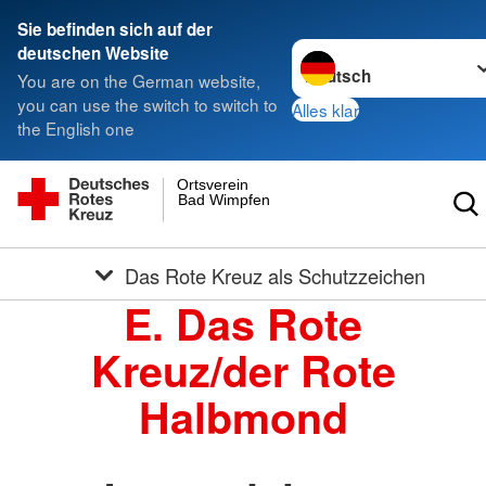
Sie befinden sich auf der
Sprache wechseln zu
deutschen Website
You are on the German website,
you can use the switch to switch to
Alles klar
the English one
Ortsverein
Bad Wimpfen
Das Rote Kreuz als Schutzzeichen
E. Das Rote
Kreuz/der Rote
Halbmond